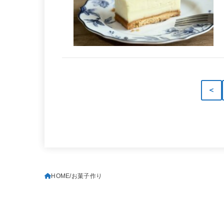
＜
HOME
お菓子作り