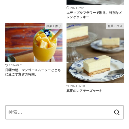
2024.09.04
エディブルフラワーで彩る、特別なメ
レンゲクッキー
お菓子作り
お菓子作り
2024.09.11
日曜の朝、マンゴースムージーととも
に過ごす寛ぎの時間。
2024.08.20
真夏のレアチーズケーキ
検
索: