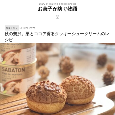
Diary of making baked sweets
お菓子が紡ぐ物語
2024.09.19
お菓子作り
秋の贅沢。栗とココア香るクッキーシュークリームのレ
シピ