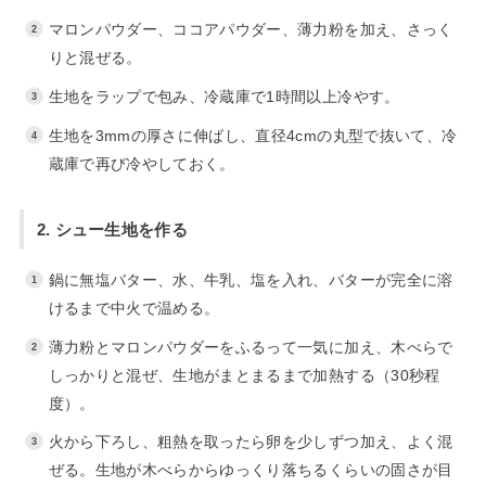
マロンパウダー、ココアパウダー、薄力粉を加え、さっく
りと混ぜる。
生地をラップで包み、冷蔵庫で1時間以上冷やす。
生地を3mmの厚さに伸ばし、直径4cmの丸型で抜いて、冷
蔵庫で再び冷やしておく。
2. シュー生地を作る
鍋に無塩バター、水、牛乳、塩を入れ、バターが完全に溶
けるまで中火で温める。
薄力粉とマロンパウダーをふるって一気に加え、木べらで
しっかりと混ぜ、生地がまとまるまで加熱する（30秒程
度）。
火から下ろし、粗熱を取ったら卵を少しずつ加え、よく混
ぜる。生地が木べらからゆっくり落ちるくらいの固さが目