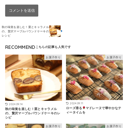
秋の味覚を楽しむ！栗とキャラメル
の、贅沢マーブルパウンドケーキの
レシピ
RECOMMEND
お菓子作り
お菓子作り
2024.09.11
2024.09.14
ローズ香る
マドレーヌで華やかなテ
秋の味覚を楽しむ！栗とキャラメル
ィータイムを
の、贅沢マーブルパウンドケーキのレ
シピ
お菓子作り
お菓子作り